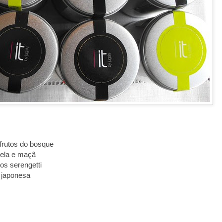
frutos do bosque
nela e maçã
bos serengetti
a japonesa