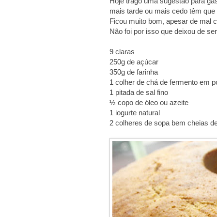
Hoje trago uma sugestão para gas
mais tarde ou mais cedo têm que 
Ficou muito bom, apesar de mal
Não foi por isso que deixou de ser
9 claras
250g de açúcar
350g de farinha
1 colher de chá de fermento em p
1 pitada de sal fino
½ copo de óleo ou azeite
1 iogurte natural
2 colheres de sopa bem cheias d