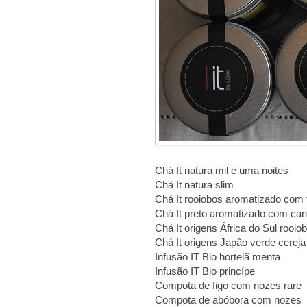
Chá It natura mil e uma noites
Chá It natura slim
Chá It rooiobos aromatizado com 
Chá It preto aromatizado com ca
Chá It origens África do Sul rooio
Chá It origens Japão verde cerej
Infusão IT Bio hortelã menta
Infusão IT Bio princípe
Compota de figo com nozes rare
Compota de abóbora com nozes