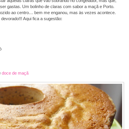
tar aquelas claras que vão sobrando no congelador, mas que,
ser gastas. Um bolinho de claras com sabor a maçã e Porto.
 cozido ao centro… bem me enganou, mas às vezes acontece.
 devorado!!! Aqui fica a sugestão:
ó
e
doce de maçã