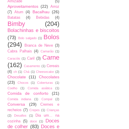
Amizade
(5)
Aproveitamentos
(22)
Arroz
Bacalhau
(26)
(7)
Atum
(4)
Batatas
(4)
Bebidas
(4)
Bimby
(204)
Bolachinhas e biscoitos
Bolos
(73)
Bolo salgado
(1)
(294)
Branca de Neve
(3)
Cabra Palhais
(4)
Camarão
(1)
Carne
Caril
(3)
Caracóis
(1)
(162)
Cereais
Casamento
(1)
(4)
ch
(1)
Chá
(1)
Cheesecake
(2)
Chocolate
(11)
Chocolates
(23)
Chocos
(1)
Coberturas
(1)
Coelho
(1)
Comida asiática
(1)
Comida de conforto
(21)
Comida indiana
(1)
Compal
(2)
Conversa
(29)
Cremes e
recheios
(7)
Crepes
(1)
Crianças
Dia um... na
(2)
Desafios
(1)
Doces
cozinha
(5)
doce
(1)
de colher
(83)
Doces e