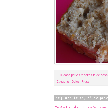
Publicada por
As receitas lá de casa
Etiquetas:
Bolos
,
Fruta
segunda-feira, 28 de jan