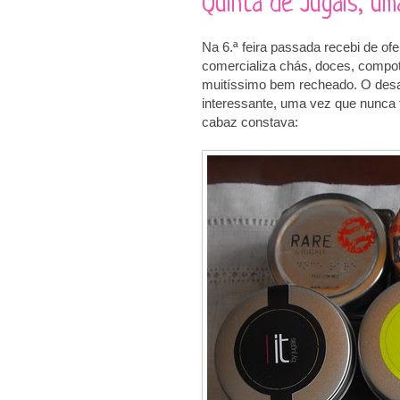
Quinta de Jugais, um
Na 6.ª feira passada recebi de of
comercializa chás, doces, compota
muitíssimo bem recheado. O desa
interessante, uma vez que nunca t
cabaz constava: