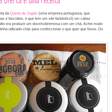
a oferta e uma receita
erta da
Quinta de Jugais
(uma empresa portuguesa, que
s e biscoitos, e que tem um site fantástico!) um cabaz
fio era produzir um doce/sobremesa com um chá. Achei muito
inha utilizado chás para confeccionar o que quer que fosse. Do