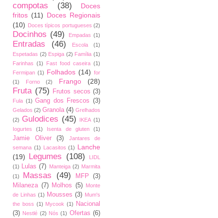
compotas
(38)
Doces
fritos
(11)
Doces Regionais
(10)
Doces típicos portugueses
(2)
Docinhos
(49)
Empadas
(1)
Entradas
(46)
Escola
(1)
Espetadas
(2)
Espiga
(2)
Família
(1)
Farinhas
(1)
Fast food caseira
(1)
Folhados
(14)
Fermipan
(1)
for
Frango
(28)
(1)
Forno
(2)
Fruta
(75)
Frutos secos
(3)
Gang dos Frescos
(3)
Fula
(1)
Granola
(4)
Gelados
(2)
Grelhados
Gulodices
(45)
(2)
IKEA
(1)
Iogurtes
(1)
Isenta de gluten
(1)
Jamie Oliver
(3)
Jantares de
Lanche
semana
(1)
Lacasitos
(1)
Legumes
(108)
(19)
LIDL
Lulas
(7)
(1)
Manteiga
(2)
Marmita
Massas
(49)
MFP
(3)
(1)
Milaneza
(7)
Molhos
(5)
Monte
Mousses
(3)
de Linhas
(1)
Mum's
Nacional
the boss
(1)
Mycook
(1)
(3)
Ofertas
(6)
Nestlé
(2)
Nós
(1)